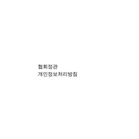
하단 네비
협회정관
개인정보처리방침
카피라이트
닫기
새글
접
협회소개