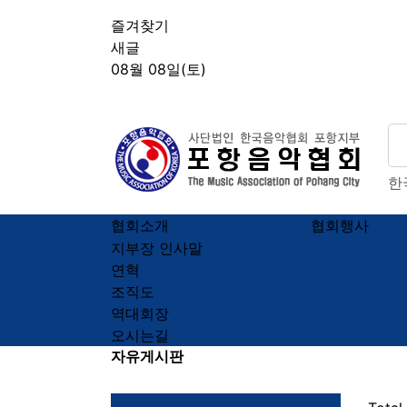
상단 네비
즐겨찾기
새글
08월 08일(토)
포항음악협회
대전음악협회
한
메인 메뉴
협회소개
협회행사
지부장 인사말
연혁
조직도
역대회장
오시는길
전체 메뉴
자유게시판