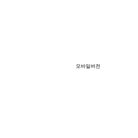
모바일버전
1:1 문의