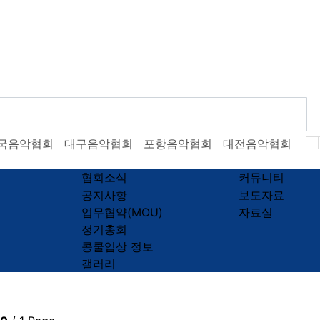
국음악협회
대구음악협회
포항음악협회
대전음악협회
한
협회소식
커뮤니티
공지사항
보도자료
업무협약(MOU)
자료실
정기총회
콩쿨입상 정보
갤러리