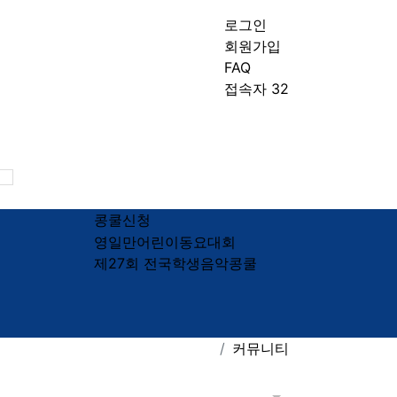
로그인
회원가입
FAQ
접속자 32
국음악협회
대구음악협회
콩쿨신청
영일만어린이동요대회
제27회 전국학생음악콩쿨
커뮤니티